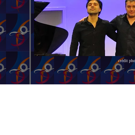
crédit ph