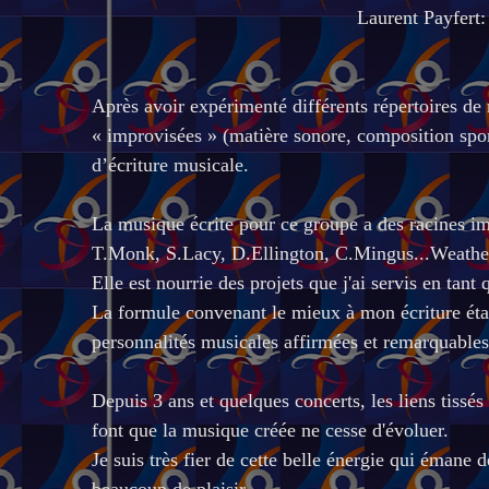
Laurent Payfert:
Après avoir expérimenté différents répertoires de 
« improvisées » (matière sonore, composition spon
d’écriture musicale.
La musique écrite pour ce groupe a des racines i
T.Monk, S.Lacy, D.Ellington, C.Mingus...Weather
Elle est nourrie des projets que j'ai servis en tan
La formule convenant le mieux à mon écriture étan
personnalités musicales affirmées et remarquables
Depuis 3 ans et quelques concerts, les liens tissés
font que la musique créée ne cesse d'évoluer.
Je suis très fier de cette belle énergie qui émane 