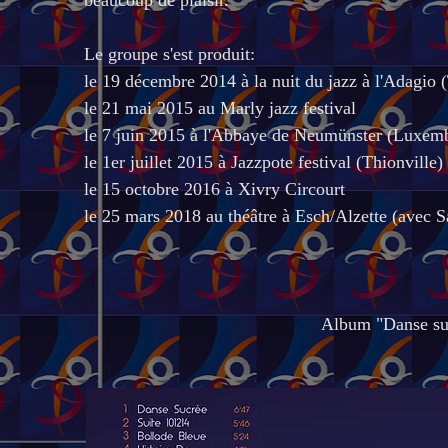
beaucoup de plaisir.
Le groupe s'est produit:
le 19 décembre 2014 à la nuit du jazz à l'Adagio (
le 21 mai 2015 au Marly jazz festival
le 7 juin 2015 à l'Abbaye de Neumünster (Luxem
le 1er juillet 2015 à Jazzpote festival (Thionville)
le 15 octobre 2016 à Xivry Circourt
le 25 mars 2018 au théâtre à Esch/Alzette (avec 
Album "Danse suc